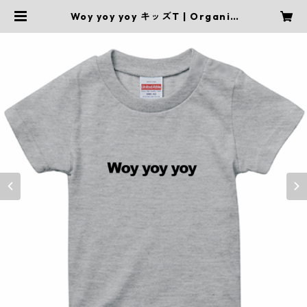
Woy yoy yoy キッズT | Organic
Bush official webstore